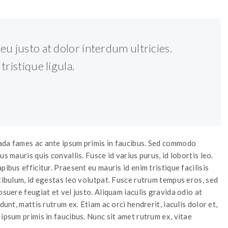
eu justo at dolor interdum ultricies.
tristique ligula.
ada fames ac ante ipsum primis in faucibus. Sed commodo
s mauris quis convallis. Fusce id varius purus, id lobortis leo.
ibus efficitur. Praesent eu mauris id enim tristique facilisis
stibulum, id egestas leo volutpat. Fusce rutrum tempus eros, sed
osuere feugiat et vel justo. Aliquam iaculis gravida odio at
dunt, mattis rutrum ex. Etiam ac orci hendrerit, iaculis dolor et,
ipsum primis in faucibus. Nunc sit amet rutrum ex, vitae