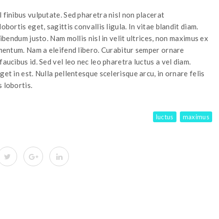
 finibus vulputate. Sed pharetra nisl non placerat
obortis eget, sagittis convallis ligula. In vitae blandit diam.
bibendum justo. Nam mollis nisl in velit ultrices, non maximus ex
ermentum. Nam a eleifend libero. Curabitur semper ornare
aucibus id. Sed vel leo nec leo pharetra luctus a vel diam.
et in est. Nulla pellentesque scelerisque arcu, in ornare felis
 lobortis.
luctus
maximus