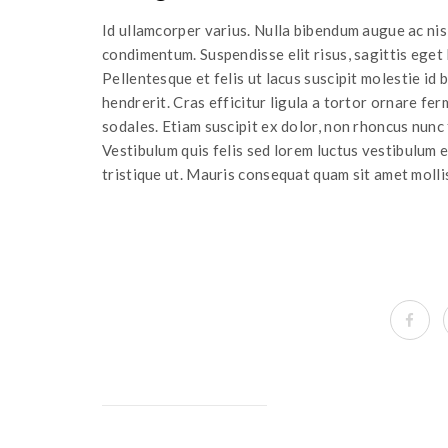
Id ullamcorper varius. Nulla bibendum augue ac nisl
condimentum. Suspendisse elit risus, sagittis eget l
Pellentesque et felis ut lacus suscipit molestie id 
hendrerit. Cras efficitur ligula a tortor ornare f
sodales. Etiam suscipit ex dolor, non rhoncus nunc f
Vestibulum quis felis sed lorem luctus vestibulum eg
tristique ut. Mauris consequat quam sit amet mollis