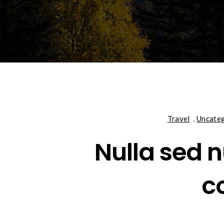
Travel
,
Uncateg
Nulla sed n
c