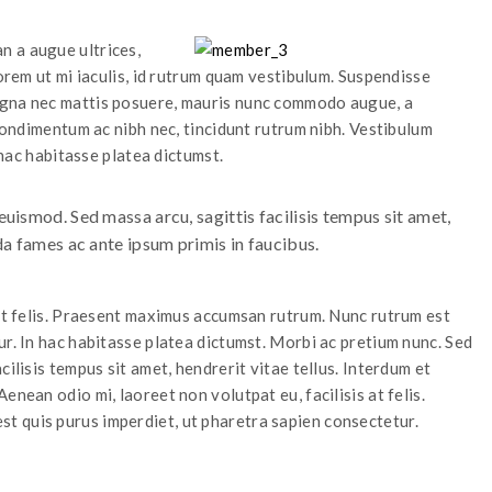
n a augue ultrices,
lorem ut mi iaculis, id rutrum quam vestibulum. Suspendisse
agna nec mattis posuere, mauris nunc commodo augue, a
 condimentum ac nibh nec, tincidunt rutrum nibh. Vestibulum
n hac habitasse platea dictumst.
uismod. Sed massa arcu, sagittis facilisis tempus sit amet,
da fames ac ante ipsum primis in faucibus.
 at felis. Praesent maximus accumsan rutrum. Nunc rutrum est
ur. In hac habitasse platea dictumst. Morbi ac pretium nunc. Sed
ilisis tempus sit amet, hendrerit vitae tellus. Interdum et
enean odio mi, laoreet non volutpat eu, facilisis at felis.
 quis purus imperdiet, ut pharetra sapien consectetur.