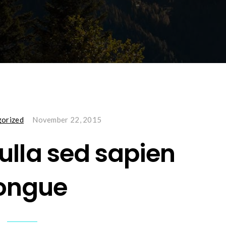
orized
November 22, 2015
ulla sed sapien
ongue