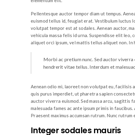
elementum elit.
Pellentesque auctor tempor diam ut tempus. Aenea
euismod tellus id, feugiat erat. Vestibulum luctus 
volutpat tempor est at sodales. Aenean auctor, m
vehicula massa felis id urna. Suspendisse elit leo,
aliquet orci ipsum, vel mattis tellus aliquet non. I
Morbi ac pretium nunc. Sed auctor viverra e
hendrerit vitae tellus. Interdum et malesua
Aenean odio mi, laoreet non volutpat eu, facilisis
quis purus imperdiet, ut pharetra sapien consectet
auctor viverra euismod. Sed massa arcu, sagittis fac
malesuada fames ac ante ipsum primis in faucibus. A
Praesent maximus accumsan rutrum. Nunc rutrum est
Integer sodales mauris