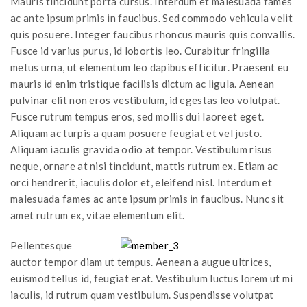
Mauris tincidunt porta cursus. Interdum et malesuada fames
ac ante ipsum primis in faucibus. Sed commodo vehicula velit
quis posuere. Integer faucibus rhoncus mauris quis convallis.
Fusce id varius purus, id lobortis leo. Curabitur fringilla
metus urna, ut elementum leo dapibus efficitur. Praesent eu
mauris id enim tristique facilisis dictum ac ligula. Aenean
pulvinar elit non eros vestibulum, id egestas leo volutpat.
Fusce rutrum tempus eros, sed mollis dui laoreet eget.
Aliquam ac turpis a quam posuere feugiat et vel justo.
Aliquam iaculis gravida odio at tempor. Vestibulum risus
neque, ornare at nisi tincidunt, mattis rutrum ex. Etiam ac
orci hendrerit, iaculis dolor et, eleifend nisl. Interdum et
malesuada fames ac ante ipsum primis in faucibus. Nunc sit
amet rutrum ex, vitae elementum elit.
Pellentesque
auctor tempor diam ut tempus. Aenean a augue ultrices,
euismod tellus id, feugiat erat. Vestibulum luctus lorem ut mi
iaculis, id rutrum quam vestibulum. Suspendisse volutpat