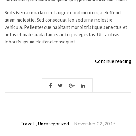
Sed viverra urna laoreet augue condimentum, a eleifend
quam molestie. Sed consequat leo sed urna molestie
vehicula. Pellentesque habitant morbi tristique senectus et
netus et malesuada fames ac turpis egestas. Ut facilisis
lobortis ipsum eleifend consequat.
“
Continue reading
vi
m
ut
ar
fe
Travel
,
Uncategorized
November 22, 2015