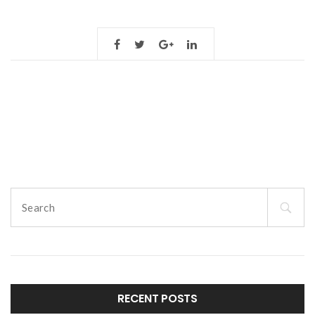
ip
do
si
am
Search
for:
RECENT POSTS