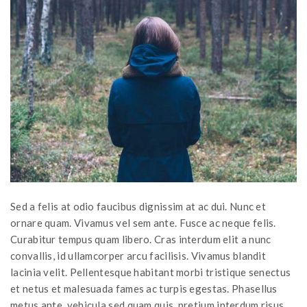
Sed a felis at odio faucibus dignissim at ac dui. Nunc et
ornare quam. Vivamus vel sem ante. Fusce ac neque felis.
Curabitur tempus quam libero. Cras interdum elit a nunc
convallis, id ullamcorper arcu facilisis. Vivamus blandit
lacinia velit. Pellentesque habitant morbi tristique senectus
et netus et malesuada fames ac turpis egestas. Phasellus
metus ante, vehicula sed quam quis, pretium interdum risus.