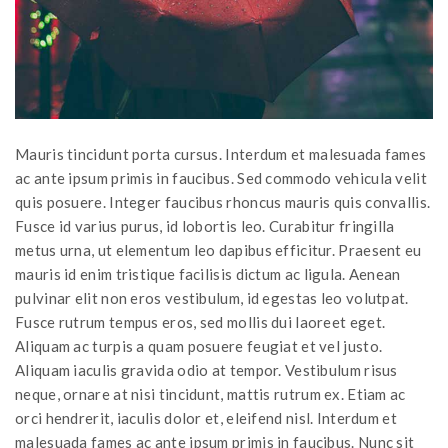
Mauris tincidunt porta cursus. Interdum et malesuada fames
ac ante ipsum primis in faucibus. Sed commodo vehicula velit
quis posuere. Integer faucibus rhoncus mauris quis convallis.
Fusce id varius purus, id lobortis leo. Curabitur fringilla
metus urna, ut elementum leo dapibus efficitur. Praesent eu
mauris id enim tristique facilisis dictum ac ligula. Aenean
pulvinar elit non eros vestibulum, id egestas leo volutpat.
Fusce rutrum tempus eros, sed mollis dui laoreet eget.
Aliquam ac turpis a quam posuere feugiat et vel justo.
Aliquam iaculis gravida odio at tempor. Vestibulum risus
neque, ornare at nisi tincidunt, mattis rutrum ex. Etiam ac
orci hendrerit, iaculis dolor et, eleifend nisl. Interdum et
malesuada fames ac ante ipsum primis in faucibus. Nunc sit